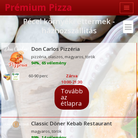
Prémium Pizza
Pécel környéki éttermek -
házhozszállítás
Don Carlos Pizzéria
pizzéria, olaszos, magyaros, török
94%, 65 vélemény
60-90 perc
Zárva
10:00-21:30
Tovább
az
étlapra
Classic Döner Kebab Restaurant
magyaros, török
89%, 14 vélemény