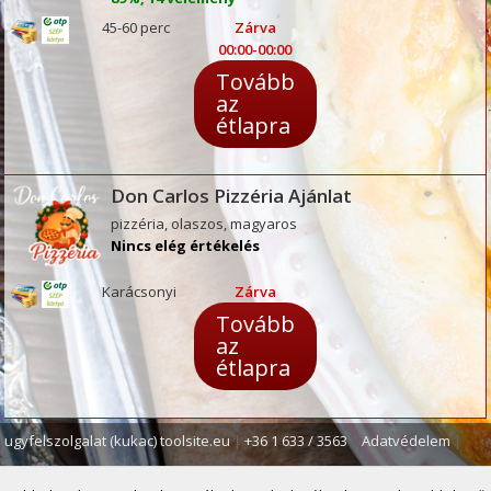
45-60 perc
Zárva
00:00-00:00
Tovább
az
étlapra
Don Carlos Pizzéria Ajánlat
pizzéria, olaszos, magyaros
Nincs elég értékelés
Karácsonyi
Zárva
Tovább
az
étlapra
ugyfelszolgalat (kukac) toolsite.eu
|
+36 1 633 / 3563
|
Adatvédelem
|
ÁSZF
|
Céginformáció
|
Bankkártyás fizetés
|
SZÉP kártyás fizetés