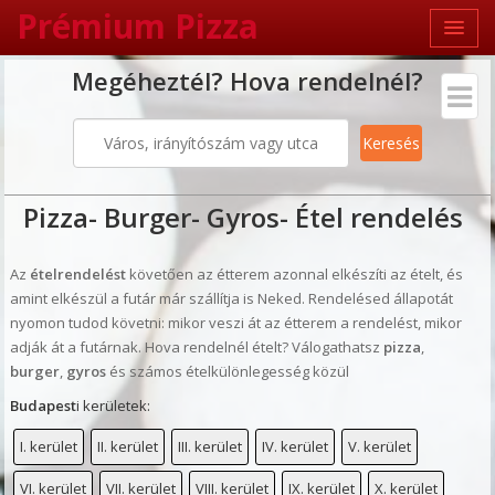
Prémium Pizza
Megéheztél? Hova rendelnél?
Pizza
-
Burger
-
Gyros
- Étel
rendelés
Az
ételrendelést
követően az étterem azonnal elkészíti az ételt, és
amint elkészül a futár már szállítja is Neked. Rendelésed állapotát
nyomon tudod követni: mikor veszi át az étterem a rendelést, mikor
adják át a futárnak. Hova rendelnél ételt? Válogathatsz
pizza
,
burger
,
gyros
és számos ételkülönlegesség közül
Budapest
i kerületek:
I. kerület
II. kerület
III. kerület
IV. kerület
V. kerület
VI. kerület
VII. kerület
VIII. kerület
IX. kerület
X. kerület