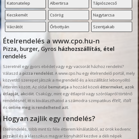
Katonatelep
Albertirsa
Tápiószecső
Kecskemét
Csörög
Nagytarcsa
Vácrátót
Őrbottyán
Szentjakab
Ételrendelés a www.cpo.hu-n
Pizza
,
burger
,
Gyros
házhozszállítás, étel
rendelés
Szeretnél egy gyors ebédet vagy egy vacsorát házhoz rendelni?
Válaszd a
pizza
rendelést
. A www.cpo.hu egy ételrendelő portál, mely
közvetítő szerepet játszik a megrendelő és a kiszállítást lebonyolító
étterem között. Az oldal
bemutatja
a hozzád közeli
éttermeket, azok
étlapját, akcióit
. Csakúgy, mint egy étlapról vagy szórólapról történő
ételt, italt
rendelésnél, itt is kiválaszthatod a számodra szimpatikus
és
online meg is rendelheted azt
.
Hogyan zajlik egy rendelés?
Ételrendelés, több mint tíz féle étterem kínálatából, az örök kedvenc
pizzá
tól és a klasszikus magyar konyhától kezdve a déli népek