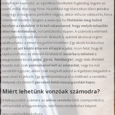
konyháján keresztül, az egzotikus távolkeleti fogásokig, legyen az
sushi, indiai, thai vagy kínai. Ha például egy klasszikus olasz
pizzá
ra
vagy egy jó magyaros pörköltre vágysz, akkor először válaszd ki, hova
szeretnél rendelni. Rögtön a www.cpo.hu
főoldalán meg tudod
kezdeni a rendelést
. Itt
ki kell választanod, hogy melyik település
éttermei érdekelnek
, hol tartózkodsz éppen. A számodra elérhető
szolgáltatást nyújtó éttermek általunk is ajánlott akcióival rögtön
találkozhatsz a címed megadást követően. Egy akciót kiválasztva
rögtön
az azt kínáló étterem étlapjára jutsz
. Azon felül, hogy itt
tájékozódhatsz az étterem kínálatáról,
kosárba is teheted
a
pizza
,
gyros
,
hamburger
, vagy más ételeket
megrendelni kívánt
.
Ezután már csak
pontosítanod kell az adataidat,
vagy ha már
rendeltél egyszer, akkor csak meg kell adnod a régebben megadott e-
mail címet és jelszót. Egy gombnyomással el is indítható a rendelés,
melynek részleteiről
perceken belül visszaigazolást kapsz
.
Miért lehetünk vonzóak számodra?
A felhasználók számára az
online rendelés
több szempontból is
előnyösebb a hagyományos, telefonos rendeléshez képest:
Nincs telefonálási költség.