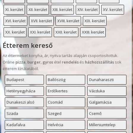
XI. kerület
XII. kerület
XIII. kerület
XIV. kerület
XV. kerület
XVI. kerület
XVII. kerület
XVIII. kerület
XIX. kerület
XX. kerület
XXI. kerület
XXII. kerület
XXIII. kerület
Étterem kereső
Az éttermeket konyha, ár, nyitva tartás alapján csoportosítottuk.
Online
pizza
,
burger
,
gyros
étel
rendelés
és
házhozszállítás
sok
étterem kínálatából.
Budapest
Ballószög
Dunaharaszti
Hetényegyháza
Erdőkertes
Vácduka
Dunakeszi alsó
Csomád
Galgamácsa
Szada
Szeged
Csemő
Kadafalva
Helvécia
Milleniumtelep