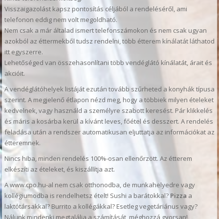
Visszaigazolást kapsz pontosítás céljából a rendeléséről, ami
telefonon eddig nem volt megoldható.
Nem csak a már általad ismert telefonszámokon és nem csak ugyan
azokból az éttermekből tudsz rendelni, több étterem kínálatát láthatod
itt egyszerre.
Lehetőséged van összehasonlítani több vendéglátó kínálatát, árait és
akcióit.
A vendéglátóhelyek listáját ezután tovább szűrheted a konyhák típusa
szerint. A megjelenő étlapon nézd meg, hogy a többiek milyen ételeket
kedvelnek, vagy használd a személyre szabott keresést. Pár klikkelés
és máris a kosárba kerül a kívánt leves, főétel és desszert. A rendelés
feladása után a rendszer automatikusan eljuttatja az információkat az
étteremnek.
Nincs hiba, minden rendelés 100%-osan ellenőrzött. Az étterem
elkészíti az ételeket, és kiszállítja azt.
A www.cpo.hu-al nem csak otthonodba, de munkahelyedre vagy
kollégiumodba is rendelhetsz ételt! Sushi a barátokkal?
Pizza
a
laktótársakkal? Burrito a kollégákkal? Esetleg vegetáriánus vagy?
Nálunk mindenki megtalálja a számítását, méghozzá gyorsan!