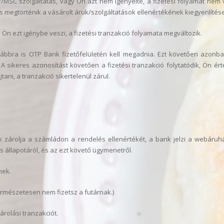
SC szolgáltatás, vagy Ön azt nem igényelte, a fizetési folyamat nem v
és megtörténik a vásárolt áruk/szolgáltatások ellenértékének kiegyenlítése
n ezt igénybe veszi, a fizetési tranzakció folyamata megváltozik.
továbbra is OTP Bank fizetőfelületén kell megadnia. Ezt követően azonb
. A sikeres azonosítást követően a fizetési tranzakció folytatódik, Ön ért
ni, a tranzakció sikertelenül zárul.
 zárolja a számládon a rendelés ellenértékét, a bank jelzi a webáruhá
 állapotáról, és az ezt követő ügymenetről.
nek.
természetesen nem fizetsz a futárnak.)
rolási tranzakciót.