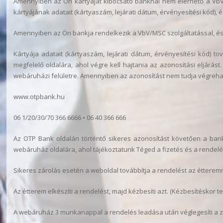
Amennyiben az Ön kártyáját kibocsátó banknál nem elérhető a VbV/M
kártyájának adatait (kártyaszám, lejárati dátum, érvényesítési kód), 
Amennyiben az Ön bankja rendelkezik a VbV/MSC szolgáltatással, és Ö
Kártyája adatait (kártyaszám, lejárati dátum, érvényesítési kód) 
megfelelő oldalára, ahol végre kell hajtania az azonosítási eljárást
webáruházi felületre. Amennyiben az azonosítást nem tudja végrehajta
www.otpbank.hu
06 1/20/30/70 366 6666 • 06 40 366 666
Az OTP Bank oldalán történtő sikeres azonosítást követően a bank
webáruház oldalára, ahol tájékoztatunk Téged a fizetés és a rendelés
Sikeres zárolás esetén a weboldal továbbítja a rendelést az étterem
Az étterem elkészíti a rendelést, majd kézbesíti azt. (Kézbesítéskor 
A webáruház 3 munkanappal a rendelés leadása után véglegesíti a zá