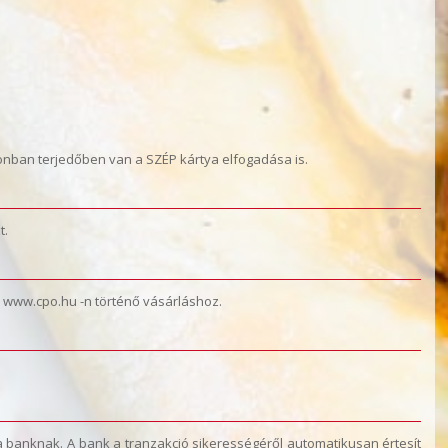
zonban terjedőben van a SZÉP kártya elfogadása is.
t.
 a www.cpo.hu -n történő vásárláshoz.
a banknak. A bank a tranzakció sikerességéről automatikusan értesít