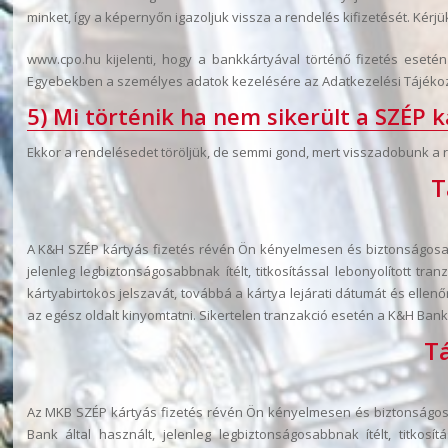
minket, így a képernyőn igazoljuk vissza a rendelés kifizetését. Kérjü
www.cpo.hu kijelenti, hogy a bankkártyával történő fizetés eset
Egyebekben a személyes adatok kezelésére az Adatkezelési Tájékoz
5) Mi történik ha nem sikerült a SZÉP k
Ekkor a rendelésedet töröljük, de semmi gond, mert visszadobunk a 
T
A K&H SZÉP kártyás fizetés révén Ön kényelmesen és biztonságosan 
jelenleg legbiztonságosabbnak ítélt, titkosítással lebonyolított t
kártyabirtokos jelszavát, továbbá a kártya lejárati dátumát és ell
az egész oldalt kinyomtatni. Sikertelen tranzakció esetén a K&H Ban
Tá
Az MKB SZÉP kártyás fizetés révén Ön kényelmesen és biztonságosa
Bank által használt, jelenleg legbiztonságosabbnak ítélt, titko