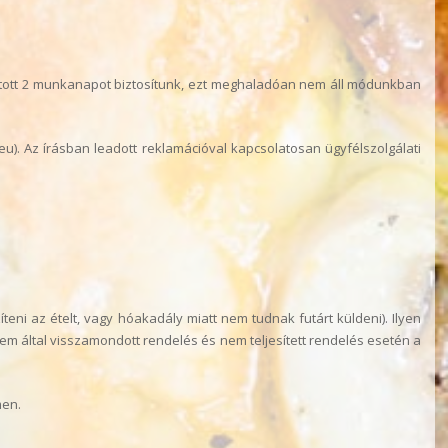
ított 2 munkanapot biztosítunk, ezt meghaladóan nem áll módunkban
eu). Az írásban leadott reklamációval kapcsolatosan ügyfélszolgálati
íteni az ételt, vagy hóakadály miatt nem tudnak futárt küldeni). Ilyen
em által visszamondott rendelés és nem teljesített rendelés esetén a
men.