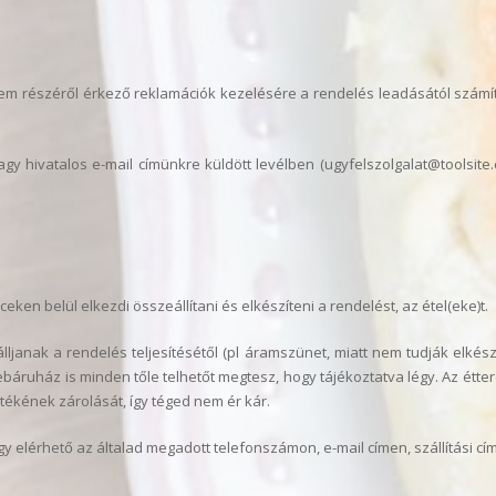
erem részéről érkező reklamációk kezelésére a rendelés leadásától szám
gy hivatalos e-mail címünkre küldött levélben (ugyfelszolgalat@toolsite.
n belül elkezdi összeállítani és elkészíteni a rendelést, az étel(eke)t.
lljanak a rendelés teljesítésétől (pl áramszünet, miatt nem tudják elkész
báruház is minden tőle telhetőt megtesz, hogy tájékoztatva légy. Az étter
rtékének zárolását, így téged nem ér kár.
elérhető az általad megadott telefonszámon, e-mail címen, szállítási cí