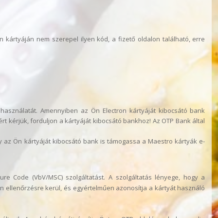
kártyáján nem szerepel ilyen kód, a fizető oldalon található, erre
használatát. Amennyiben az Ön Electron kártyáját kibocsátó bank
t kérjük, forduljon a kártyáját kibocsátó bankhoz! Az OTP Bank által
gy az Ön kártyáját kibocsátó bank is támogassa a Maestro kártyák e-
re Code (VbV/MSC) szolgáltatást. A szolgáltatás lényege, hogy a
n ellenőrzésre kerül, és egyértelműen azonosítja a kártyát használó