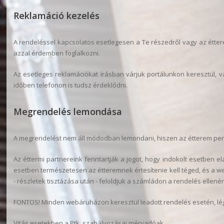
Reklamáció kezelés
A rendeléssel kapcsolatos esetlegesen a Te részedről vagy az étt
azzal érdemben foglalkozni.
Az esetleges reklamációkat írásban várjuk portálunkon keresztül, va
időben telefonon is tudsz érdeklődni.
Megrendelés lemondása
A megrendelést nem áll módodban lemondani, hiszen az étterem perceke
Az éttermi partnereink fenntartják a jogot, hogy indokolt esetben elá
esetben természetesen az étteremnek értesítenie kell téged, és a we
- részletek tisztázása után - feloldjuk a számládon a rendelés ellené
FONTOS! Minden webáruházon keresztül leadott rendelés esetén, légy 
Vitás esetekben a Ptk. szabályozásai mérvadóak.