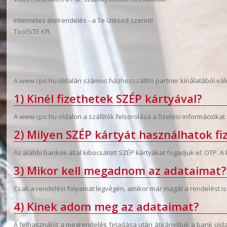
Internetes ételrendelés - a Te ízlésed szerint!
ToolSiTE Kft.
A www.cpo.hu oldalán számos házhozszállító partner kínálatából válo
1) Kinél fizethetek SZÉP kártyával?
A www.cpo.hu oldalon a szállítók felsorolása a fizetési információkat is
2) Milyen SZÉP kártyát használhatok fi
Az alábbi bankok által kibocsátott SZÉP kártyákat fogadjuk el: OTP. 
3) Mikor kell megadnom az adataimat?
Csak a rendelési folyamat legvégén, amikor már magát a rendelést is
4) Kinek adom meg az adataimat?
A felhasználót a megrendelés feladása után átirányítjuk a bank old