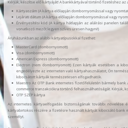
Kérjük, készítse elő kártyáját! A bankkártyával történő fizetéshez az
Kártyaszám (A kártya előlapján dombornyomással vagy nyomtatá
Lejárati dátum (A kártya előlapján dombornyomással vagy nyom
Érvényesítési kód (A kártya hátlapján az aláírási panelen tal
vonatkozó mezőt legyen szíves üresen hagyni!)
Áruházunkban az alábbi kártyatípusokkal fizethet:
MasterCard (dombornyomott)
Visa (dombornyomott)
American Express (dombornyomott)
Electron (nem dombornyomott) Ezen kártyák esetében a kiboc
engedélyezte az interneten való kártyahasználatot, Ön természe
kibocsátott kártyák természetesen elfogadhatók.
Maestro Az OTP Bank internetes fizetőfelületén bármely bank á
commerce tranzakciókra történő felhasználhatóságát. Kérjük, ko
OTP SZÉP kártya
Az internetes kártyaelfogadás biztonságának további növelése é
kártyabirtokos részére a fizetésre használt kártyát kibocsátó bank
személyt.