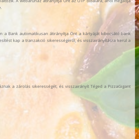
áltozik. A webáruház átirányítja Önt az OTP oldalára, ahol megadja
.
an a Bank automatikusan átirányítja Önt a kártyáját kibocsátó bank
esítést kap a tranzakció sikerességéről, és visszairányításra kerül a
znak a zárolás sikerességét, és visszairányít Téged a PizzaGigant