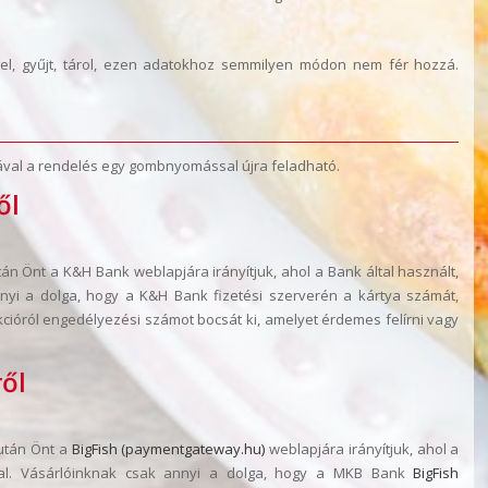
zel, gyűjt, tárol, ezen adatokhoz semmilyen módon nem fér hozzá.
ával a rendelés egy gombnyomással újra feladható.
ől
 Önt a K&H Bank weblapjára irányítjuk, ahol a Bank által használt,
 annyi a dolga, hogy a K&H Bank fizetési szerverén a kártya számát,
cióról engedélyezési számot bocsát ki, amelyet érdemes felírni vagy
ről
után Önt a
BigFish (paymentgateway.hu)
weblapjára irányítjuk, ahol a
yájával. Vásárlóinknak csak annyi a dolga, hogy a MKB Bank
BigFish