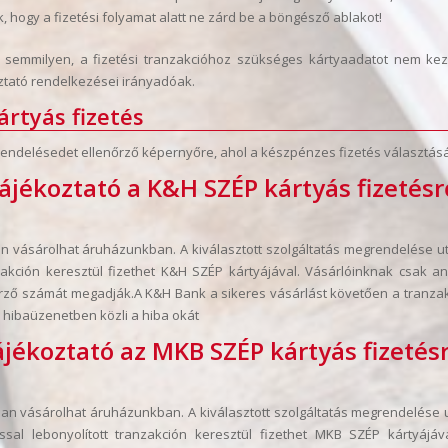
k, hogy a fizetési folyamat alatt ne zárd be a böngésző ablakot!
én semmilyen, a fizetési tranzakcióhoz szükséges kártyaadatot nem ke
tató rendelkezései irányadóak.
ártyás fizetés
rendelésedet ellenőrző képernyőre, ahol a készpénzes fizetés választás
ájékoztató a K&H SZÉP kártyás fizetésr
vásárolhat áruházunkban. A kiválasztott szolgáltatás megrendelése után
ranzakción keresztül fizethet K&H SZÉP kártyájával. Vásárlóinknak csak
enőrző számát megadják.A K&H Bank a sikeres vásárlást követően a tranzak
k hibaüzenetben közli a hiba okát
jékoztató az MKB SZÉP kártyás fizetés
n vásárolhat áruházunkban. A kiválasztott szolgáltatás megrendelése 
sítással lebonyolított tranzakción keresztül fizethet MKB SZÉP kárt