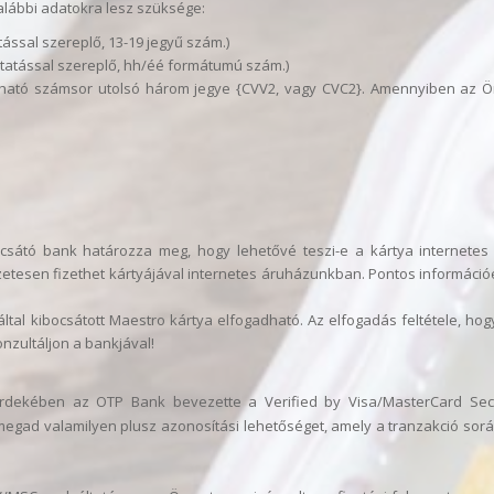
 alábbi adatokra lesz szüksége:
ssal szereplő, 13-19 jegyű szám.)
tatással szereplő, hh/éé formátumú szám.)
álható számsor utolsó három jegye {CVV2, vagy CVC2}. Amennyiben az Ön 
sátó bank határozza meg, hogy lehetővé teszi-e a kártya internetes 
tesen fizethet kártyájával internetes áruházunkban. Pontos információér
ltal kibocsátott Maestro kártya elfogadható. Az elfogadás feltétele, ho
nzultáljon a bankjával!
rdekében az OTP Bank bevezette a Verified by Visa/MasterCard Secu
 megad valamilyen plusz azonosítási lehetőséget, amely a tranzakció sorá