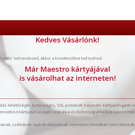
Kedves Vásárlónk!
zetés`-sel rendezed, akkor a következőket kell tudnod:
Már Maestro kártyájával
is vásárolhat az interneten!
ás lehetőségét, biztonságos, SSL protokollt használó kártyaelfogadó re
a nemzetközi kártyatársaságok szabályai és biztonsági előírásai szerint m
datainak, számának, lejárati dátumának semmilyen formában nincs birtoká