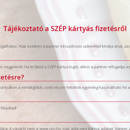
Tájékoztató a SZÉP kártyás fizetésről
gathatsz. Alap esetben a partner készpénzes utánvéttel kínálja áruit, a
 megjeleníti. Ha itt látod a SZÉP kártya logót, akkor a partner elfogadja az
zetésre?
A kártyákon a vendéglátás zseb részre feltöltött egyenleg használható fel
 feladtad!
alára. A vásárló nem a www.cpo.hu -nak adja meg kártya adatait, hanem 