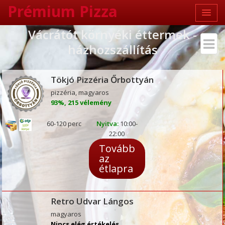
Prémium Pizza
Vácrátót környéki éttermek -
házhozszállítás
Tökjó Pizzéria Őrbottyán
pizzéria, magyaros
93%, 215 vélemény
60-120 perc
Nyitva:
10:00-
22:00
Tovább
az
étlapra
Retro Udvar Lángos
magyaros
Nincs elég értékelés