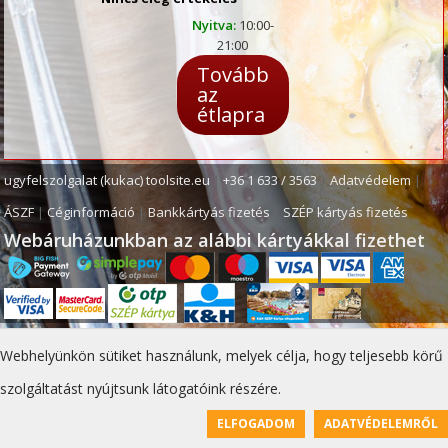
Nyitva:
10:00-
21:00
Tovább
az
étlapra
ugyfelszolgalat (kukac) toolsite.eu
|
+36 1 633 / 3563
|
Adatvédelem
|
ÁSZF
|
Céginformáció
|
Bankkártyás fizetés
|
SZÉP kártyás fizetés
Webáruházunkban az alábbi kártyákkal fizethet
Webhelyünkön sütiket használunk, melyek célja, hogy teljesebb körű
szolgáltatást nyújtsunk látogatóink részére.
ELFOGADOM
ADATVÉDELEMRŐL